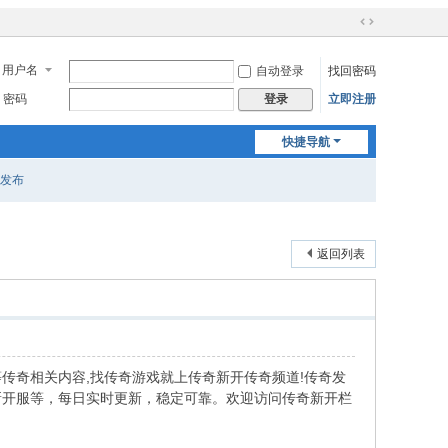
切
换
用户名
自动登录
找回密码
到
宽
密码
立即注册
登录
版
快捷导航
奇发布
返回列表
等传奇相关内容,找传奇游戏就上传奇新开传奇频道!传奇发
新开服等，每日实时更新，稳定可靠。欢迎访问传奇新开栏