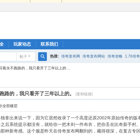
全
玩家动态
联系我们
热搜:
传奇发布网
传奇发布网站
传奇攻略
1.76传
帖子
搜
着永不跑路的，我只看开了三年以上的 ...
索
跑路的，我只看开了三年以上的。
[复制链接]
示全部楼层
独拿出来说一下，因为它居然收录了一个高度还原2002年原始传奇的
去之后系统提示都没有，就给你一把木剑一件布衣，把你丢在比奇新手村
的那种新奇感。这个服是昨天在传奇发布网翻到的，藏得很深，在复古专