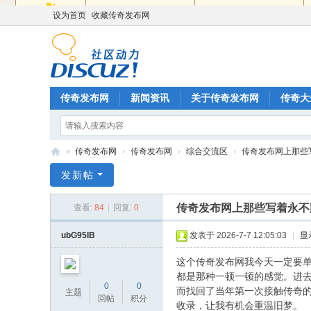
设为首页
收藏传奇发布网
传奇发布网
新闻资讯
关于传奇发布网
传奇大
»
传奇发布网
›
传奇发布网
›
综合交流区
›
传奇发布网上那些写
传
发新帖
奇
传奇发布网上那些写着永不
查看:
84
|
回复:
0
发
布
ubG95lB
发表于 2026-7-7 12:05:03
|
显
网
这个传奇发布网我今天一定要单
都是那种一顿一顿的感觉。进
0
0
而找回了当年第一次接触传奇
主题
回帖
积分
收录，让我有机会重温旧梦。