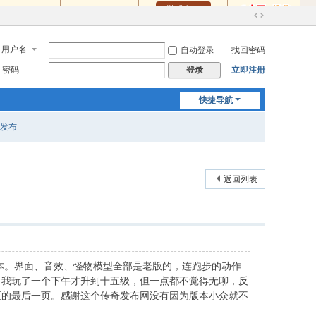
切
换
用户名
自动登录
找回密码
到
宽
密码
立即注册
登录
版
快捷导航
奇发布
返回列表
版本。界面、音效、怪物模型全部是老版的，连跑步的动作
。我玩了一个下午才升到十五级，但一点都不觉得无聊，反
区的最后一页。感谢这个传奇发布网没有因为版本小众就不